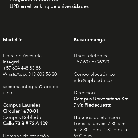
UPB en el ranking de universidades
Medellín
Bucaramanga
Línea de Asesoría
Línea telefónica
Integral:
+57 607 6796220
+57 604 448 83 88
WhatsApp: 313 603 56 30
Correo electrónico
info@upb.edu.co
asesoria.integral@upb.ed
u.co
Dirección
Campus Universitario Km
Campus Laureles
7 vía Piedecuesta
Circular 1a 70-01
Campus Robledo
Horarios de atención:
Calle 78 B # 72 A 109
Lunes a jueves: 7:30 a.m.
a 12:30 - p.m. 1:30 p.m. a
Horarios de atención
5:00 p.m.