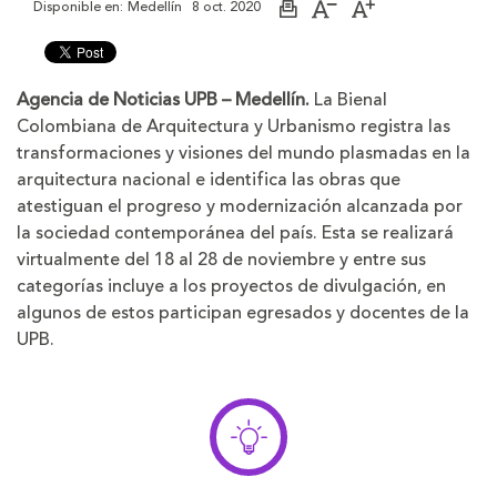
Disponible en:
Medellín
8 oct. 2020
Imprimir
Aumentar
Disminuir
página
el
el
tamaño
tamaño
de
de
la
la
Agencia de Noticias UPB – Medellín.
La Bienal
letra
letra
Colombiana de Arquitectura y Urbanismo registra las
transformaciones y visiones del mundo plasmadas en la
arquitectura nacional e identifica las obras que
atestiguan el progreso y modernización alcanzada por
la sociedad contemporánea del país. Esta se realizará
virtualmente del 18 al 28 de noviembre y entre sus
categorías incluye a los proyectos de divulgación, en
algunos de estos participan egresados y docentes de la
UPB.