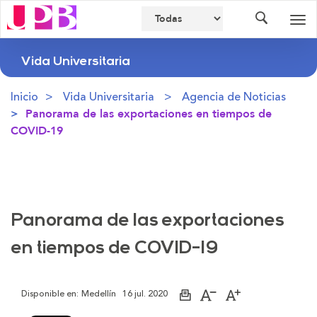
Buscador
Des
nav
Vida Universitaria
Inicio
Vida Universitaria
Agencia de Noticias
Panorama de las exportaciones en tiempos de
COVID-19
Panorama de las exportaciones
en tiempos de COVID-19
Disponible en:
Medellín
16 jul. 2020
Imprimir
Aumentar
Disminuir
página
el
el