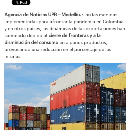
tamaño
tamaño
de
de
la
la
Agencia de Noticias UPB – Medellín.
Con las medidas
letra
letra
implementadas para afrontar la pandemia en Colombia
y en otros países, las dinámicas de las exportaciones han
cambiado debido al
cierre de fronteras y a la
disminución del consumo
en algunos productos,
provocando una reducción en el porcentaje de las
mismas.