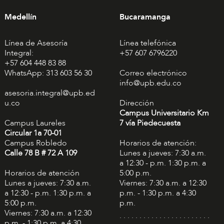
Medellín
Bucaramanga
Línea de Asesoría
Línea telefónica
Integral:
+57 607 6796220
+57 604 448 83 88
WhatsApp: 313 603 56 30
Correo electrónico
info@upb.edu.co
asesoria.integral@upb.ed
u.co
Dirección
Campus Universitario Km
Campus Laureles
7 vía Piedecuesta
Circular 1a 70-01
Campus Robledo
Horarios de atención:
Calle 78 B # 72 A 109
Lunes a jueves: 7:30 a.m.
a 12:30 - p.m. 1:30 p.m. a
Horarios de atención
5:00 p.m.
Lunes a jueves: 7:30 a.m.
Viernes: 7:30 a.m. a 12:30
a 12:30 - p.m. 1:30 p.m. a
p.m. - 1:30 p.m. a 4:30
5:00 p.m.
p.m.
Viernes: 7:30 a.m. a 12:30
. . . . . . . . . . . . . . . . . . . . . . .
p.m. - 1:30 p.m. a 4:30