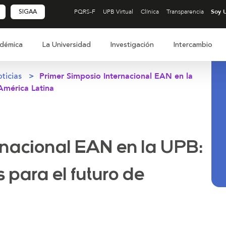
SIGAA
PQRS-F
UPB Virtual
Clínica
Transparencia
démica
La Universidad
Investigación
Intercambio
ticias
Primer Simposio Internacional EAN en la
América Latina
rnacional EAN en la UPB:
 para el futuro de