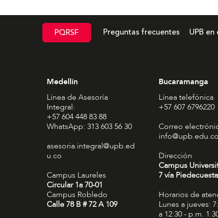
Preguntas frecuentes
UPB en 
PQRSF
Medellín
Bucaramanga
Línea de Asesoría
Línea telefónica
Integral:
+57 607 6796220
+57 604 448 83 88
WhatsApp: 313 603 56 30
Correo electróni
info@upb.edu.c
asesoria.integral@upb.ed
u.co
Dirección
Campus Universi
Campus Laureles
7 vía Piedecuesta
Circular 1a 70-01
Campus Robledo
Horarios de aten
Calle 78 B # 72 A 109
Lunes a jueves: 7
a 12:30 - p.m. 1:3