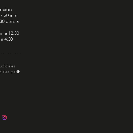
ención
 7:30 a.m.
:30 p.m. a
m. a 12:30
 a 4:30
 . . . . . . . . .
udiciales:
ciales.pal@