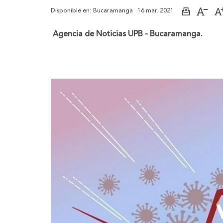
Disponible en:
Bucaramanga
16 mar. 2021
Imprimir
Aume
página
el
tama
Agencia de Noticias UPB - Bucaramanga.
de
la
letra