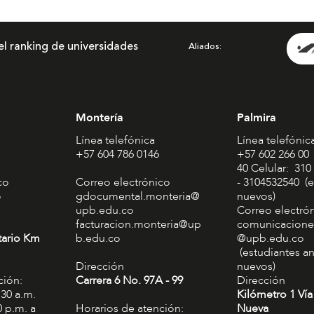
el ranking de universidades
Aliados
Montería
Palmira
Línea telefónica
Línea telefónic
+57 604 786 0146
+57 602 266 00
40 Celular: 310
co
Correo electrónico
- 3104532540 (e
o
gdocumental.monteria@
nuevos)
upb.edu.co
Correo electró
facturacion.monteria@up
comunicacione
tario Km
b.edu.co
@upb.edu.co
(estudiantes an
Dirección
nuevos)
ción:
Carrera 6 No. 97A - 99​
Dirección
:30 a.m.
Kilómetro 1 Vía
0 p.m. a
Horarios de atención:
Nueva