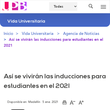
Buscador
Des
nav
Vida Universitaria
Inicio
Vida Universitaria
Agencia de Noticias
Así se vivirán las inducciones para estudiantes en el
2021
Así se vivirán las inducciones para
estudiantes en el 2021
Disponible en:
Medellín
5 ene. 2021
Imprimir
Aumentar
Disminuir
página
el
el