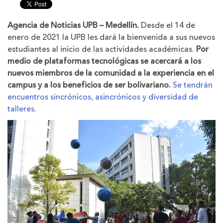
tamaño
tamaño
de
de
la
la
Agencia de Noticias UPB – Medellín.
Desde el 14 de
letra
letra
enero de 2021 la UPB les dará la bienvenida a sus nuevos
estudiantes al inicio de las actividades académicas.
Por
medio de plataformas tecnológicas se acercará a los
nuevos miembros de la comunidad a la experiencia en el
campus y a los beneficios de ser bolivariano.
Se tendrán
encuentros sincrónicos, asincrónicos y diversidad de
talleres
.