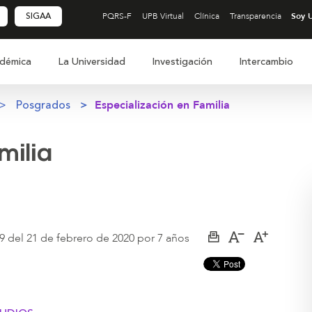
SIGAA
PQRS-F
UPB Virtual
Clínica
Transparencia
démica
La Universidad
Investigación
Intercambio
Posgrados
Especialización en Familia
milia
 del 21 de febrero de 2020 por 7 años
Imprimir
Aumentar
Disminuir
página
el
el
tamaño
tamaño
de
de
la
la
letra
letra