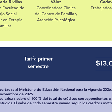
eda Rivillas
Vélez
Cadav
a Facultad de
Coordinadora Clínica
Trabajadora
jo Social.
del Centro de Familia y
r en Terapia
Atención Psicológica
amiliar
Tarifa primer
$13.
semestre
eportadas al Ministerio de Educación Nacional para la vigencia 2026,
e noviembre de 2025.
a se calcula sobre el 100 % del total de créditos correspondientes a
studios. El valor de cada semestre variará según los créditos matr