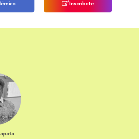
démico
Inscríbete
Zapata