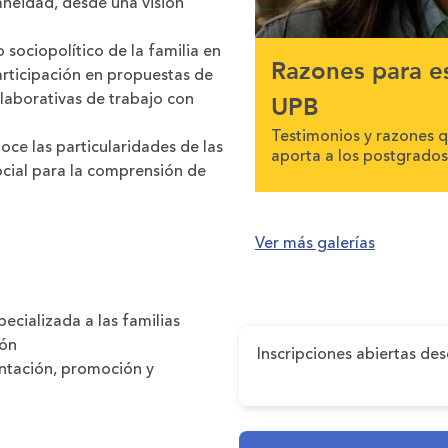
neidad, desde una visión
 sociopolítico de la familia en
Razones para es
participación en propuestas de
laborativas de trabajo con
UPB
Testimonios y razones 
ce las particularidades de las
aporta a los postgrados
ocial para la comprensión de
Ver más galerías
cializada a las familias
ión
Inscripciones abiertas des
entación, promoción y