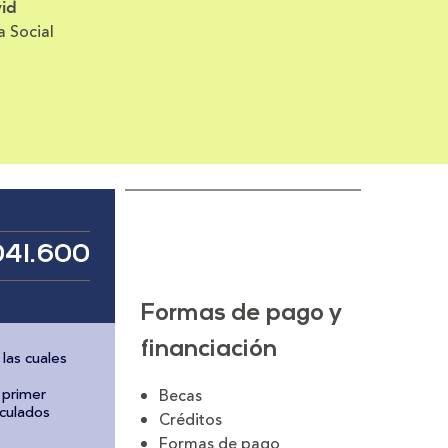
id
 Social
041.600
Formas de pago y
financiación
 las cuales
l primer
Becas
iculados
Créditos
Formas de pago