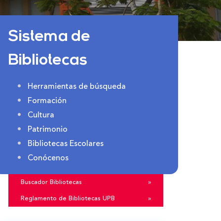
Sistema de
Bibliotecas
Herramientas de búsqueda
Formación
Cultura
Patrimonio
Bibliotecas Escolares
Conócenos
Buscador Bibliotecas
»
Reglamento de Bibliotecas UPB
»