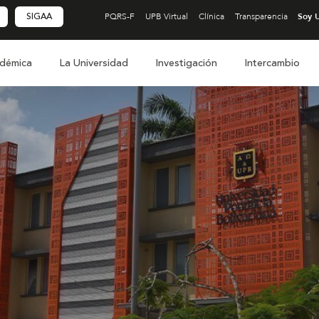
SIGAA
PQRS-F
UPB Virtual
Clínica
Transparencia
démica
La Universidad
Investigación
Intercambio