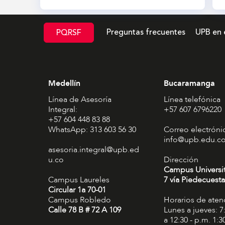
Preguntas frecuentes
UPB en 
PQRSF
Medellín
Bucaramanga
Línea de Asesoría
Línea telefónica
Integral:
+57 607 6796220
+57 604 448 83 88
WhatsApp: 313 603 56 30
Correo electróni
info@upb.edu.c
asesoria.integral@upb.ed
u.co
Dirección
Campus Universi
Campus Laureles
7 vía Piedecuesta
Circular 1a 70-01
Campus Robledo
Horarios de aten
Calle 78 B # 72 A 109
Lunes a jueves: 7
a 12:30 - p.m. 1:3