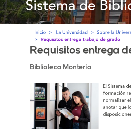
Sistema de Bibli
Inicio
La Universidad
Sobre la Univer
Requisitos entrega trabajo de grado
Requisitos entrega d
Biblioteca Montería
El Sistema d
formación rea
normalizar e
anotar que l
disposiciones