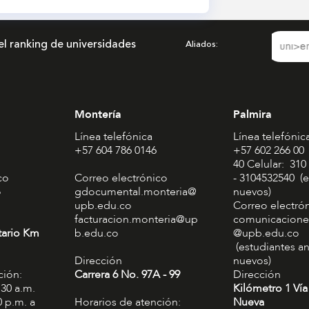
el ranking de universidades
Aliados
Montería
Palmira
Línea telefónica
Línea telefónic
+57 604 786 0146
+57 602 266 00
40 Celular: 310
co
Correo electrónico
- 3104532540 (e
o
gdocumental.monteria@
nuevos)
upb.edu.co
Correo electró
facturacion.monteria@up
comunicacione
tario Km
b.edu.co
@upb.edu.co
(estudiantes an
Dirección
nuevos)
ción:
Carrera 6 No. 97A - 99​
Dirección
:30 a.m.
Kilómetro 1 Vía
0 p.m. a
Horarios de atención:
Nueva