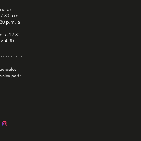
ención
 7:30 a.m.
:30 p.m. a
m. a 12:30
 a 4:30
 . . . . . . . . .
udiciales:
ciales.pal@