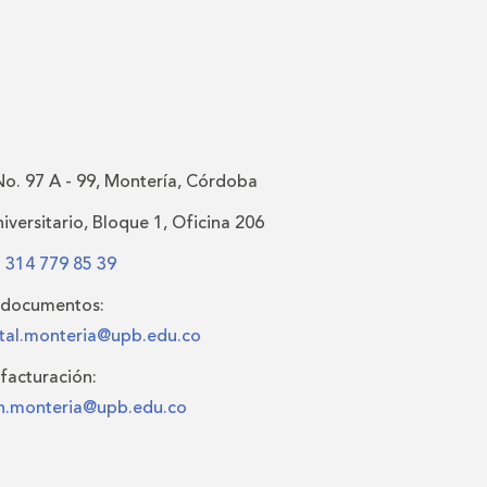
No. 97 A - 99, Montería, Córdoba
versitario, Bloque 1, Oficina 206
:
314 779 85 39
 documentos:
al.monteria@upb.edu.co
facturación:
on.monteria@upb.edu.co