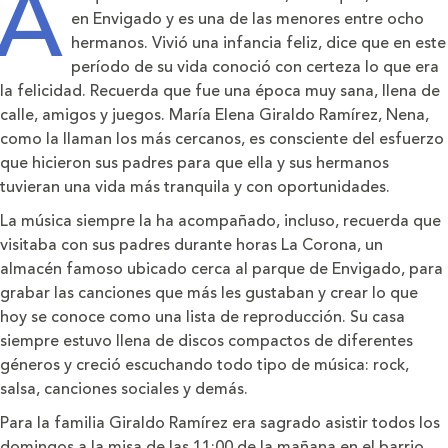
A
en Envigado y es una de las menores entre ocho
hermanos. Vivió una infancia feliz, dice que en este
período de su vida conoció con certeza lo que era
la felicidad. Recuerda que fue una época muy sana, llena de
calle, amigos y juegos. María Elena Giraldo Ramírez, Nena,
como la llaman los más cercanos, es consciente del esfuerzo
que hicieron sus padres para que ella y sus hermanos
tuvieran una vida más tranquila y con oportunidades.
La música siempre la ha acompañado, incluso, recuerda que
visitaba con sus padres durante horas La Corona, un
almacén famoso ubicado cerca al parque de Envigado, para
grabar las canciones que más les gustaban y crear lo que
hoy se conoce como una lista de reproducción. Su casa
siempre estuvo llena de discos compactos de diferentes
géneros y creció escuchando todo tipo de música: rock,
salsa, canciones sociales y demás.
Para la familia Giraldo Ramírez era sagrado asistir todos los
domingos a la misa de las 11:00 de la mañana en el barrio