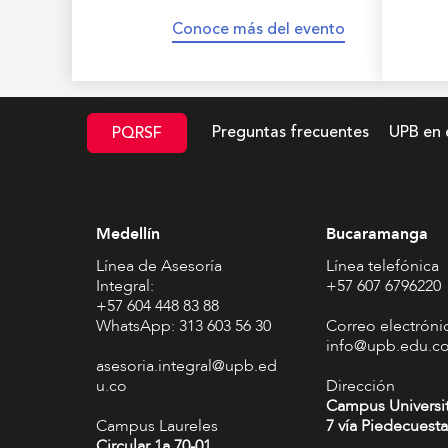
Conoce más del evento
Preguntas frecuentes
UPB en 
PQRSF
Medellín
Bucaramanga
Línea de Asesoría
Línea telefónica
Integral:
+57 607 6796220
+57 604 448 83 88
WhatsApp: 313 603 56 30
Correo electróni
info@upb.edu.c
asesoria.integral@upb.ed
u.co
Dirección
Campus Universi
Campus Laureles
7 vía Piedecuesta
Circular 1a 70-01