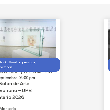
ra Cultural, egresados,
ocatoria
el 06 de mayo
07:00 am
al 03
eptiembre
05:00 pm
Salón de Arte
ivariano – UPB
tería 2026
Montería