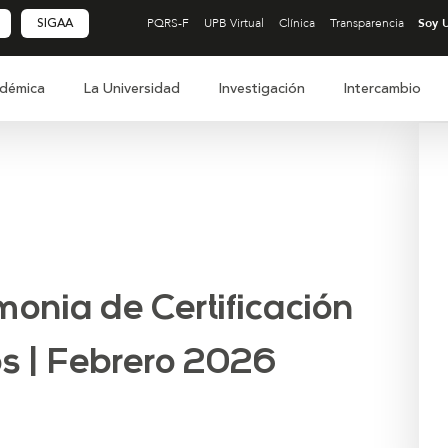
SIGAA
PQRS-F
UPB Virtual
Clínica
Transparencia
démica
La Universidad
Investigación
Intercambio
onia de Certificación
os | Febrero 2026