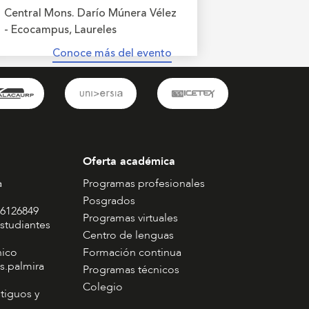
Central Mons. Darío Múnera Vélez
- Ecocampus, Laureles
Conoce más del evento
Oferta académica
a
Programas profesionales
Posgrados
 6126849
Programas virtuales
studiantes
Centro de lenguas
nico
Formación continua
s.palmira
Programas técnicos
Colegio
tiguos y