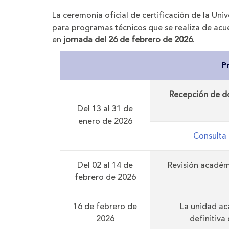
página
el
el
tamaño
tamaño
La ceremonia oficial de certificación de la Uni
de
de
la
la
para programas técnicos que se realiza de acu
letra
letra
en
jornada del 26 de febrero de 2026
.
P
Recepción de do
Del 13 al 31 de
enero de 2026
Consulta 
Del 02 al 14 de
Revisión académi
febrero de 2026
16 de febrero de
La unidad ac
2026
definitiva