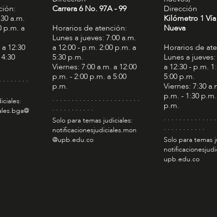
ción:
Carrera 6 No. 97A - 99​
Dirección
:30 a.m.
Kilómetro 1 Vía
0 p.m. a
Horarios de atención:
Nueva
Lunes a jueves: 7:00 a.m.
 a 12:30
a 12:00 - p.m. 2:00 p.m. a
Horarios de at
 4:30
5:30 p.m.
Lunes a jueves:
Viernes: 7:00 a.m. a 12:00
a 12:30 - p.m. 1
p.m. - 2:00 p.m. a 5:00
5:00 p.m.
. . . . . . . .
p.m.
Viernes: 7:30 a.
p.m. - 1:30 p.m.
. . . . . . . . . . . . . . . . . . . . . . .
iciales:
p.m.
. . . . . . . . . . .
iales.bga@
. . . . . . . . . . . . . .
Solo para temas judiciales:
. . . . . . . . . . .
notificacionesjudiciales.mon
@upb.edu.co
Solo para temas j
notificacionesjudi
upb.edu.co