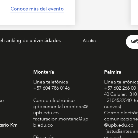
Conoce más del evento
el ranking de universidades
Aliados
Montería
Palmira
Línea telefónica
Línea telefónic
+57 604 786 0146
+57 602 266 00
40 Celular: 310
co
Correo electrónico
- 3104532540 (e
o
gdocumental.monteria@
nuevos)
upb.edu.co
Correo electró
facturacion.monteria@up
comunicacione
tario Km
b.edu.co
@upb.edu.co
(estudiantes an
Dirección
nuevos)