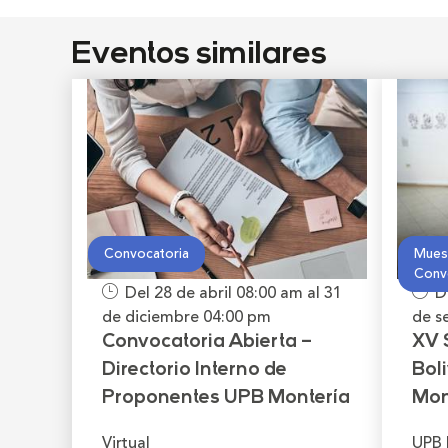
Eventos similares
Convocatoria
Muest
Conv
Del 28 de abril
08:00 am
al 31
D
de diciembre
04:00 pm
de s
Convocatoria Abierta –
XV 
Directorio Interno de
Bol
Proponentes UPB Montería
Mon
Virtual
UPB 