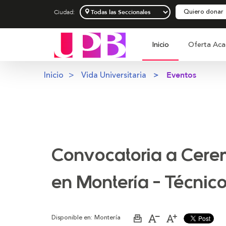
Quiero donar
Ciudad:
Inicio
Oferta Aca
Inicio
Vida Universitaria
Eventos
Convocatoria a Cerem
en Montería - Técnic
Disponible en:
Montería
Imprimir
Aumentar
Disminuir