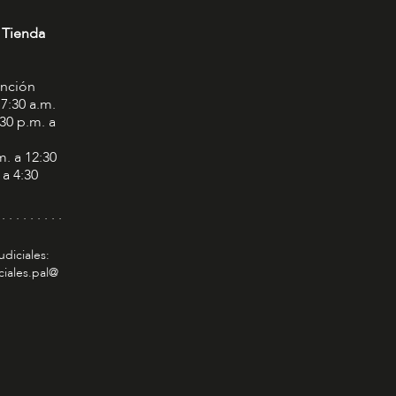
 Tienda
ención
 7:30 a.m.
:30 p.m. a
m. a 12:30
 a 4:30
 . . . . . . . . .
udiciales:
ciales.pal@