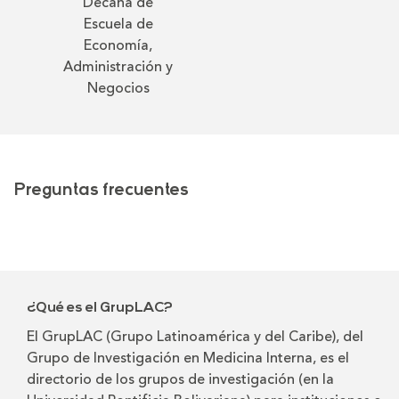
Decana de
Fac
Escuela de
Coord
Economía,
Prog
Administración y
Eco
Negocios
Admin
de 
Preguntas frecuentes
¿Qué es el GrupLAC?
El GrupLAC (Grupo Latinoamérica y del Caribe), del
Grupo de Investigación en Medicina Interna, es el
directorio de los grupos de investigación (en la