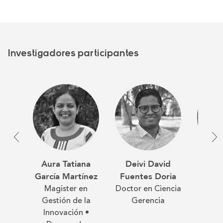
Investigadores participantes
Aura Tatiana
Deivi David
Elsa M
García Martínez
Fuentes Doria
R
Magister en
Doctor en Ciencia
Mag
Gestión de la
Gerencia
Políti
Innovación •
Dire