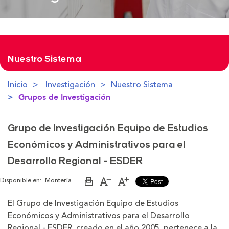
Nuestro Sistema
Inicio
Investigación
Nuestro Sistema
Grupos de Investigación
Grupo de Investigación Equipo de Estudios
Económicos y Administrativos para el
Desarrollo Regional - ESDER
Disponible en:
Montería
Imprimir
Aumentar
Disminuir
página
el
el
tamaño
tamaño
El Grupo de Investigación Equipo de Estudios
de
de
Económicos y Administrativos para el Desarrollo
la
la
letra
letra
Regional - ESDER, creado en el año 2005, pertenece a la