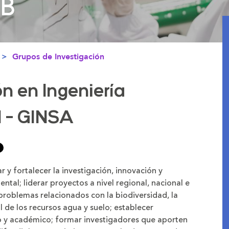
PB
PB
Grupos de Investigación
n en Ingeniería
l - GINSA
 y fortalecer la investigación, innovación y
ntal; liderar proyectos a nivel regional, nacional e
 problemas relacionados con la biodiversidad, la
 de los recursos agua y suelo; establecer
o y académico; formar investigadores que aporten