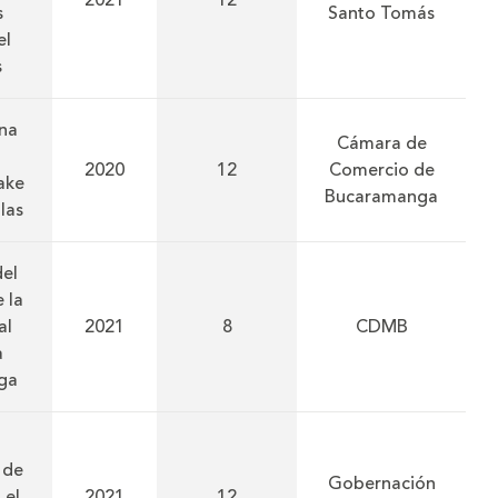
2021
12
s
Santo Tomás
el
s
na
Cámara de
2020
12
Comercio de
ake
Bucaramanga
las
del
 la
al
2021
8
CDMB
a
ga
 de
Gobernación
 el
2021
12