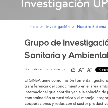
Investigación U
Investigación U
Inicio
Investigación
Nuestro Sistema
Grupo de Investigació
Sanitaria y Ambienta
Disponible en:
Bucaramanga
Imprimir
Aumentar
Disminuir
página
el
el
tamaño
tamaño
El GINSA tiene como misión fomentar, gestionar
de
de
la
la
transferencia del conocimiento en el área ambie
letra
letra
internacional que contribuyan a la solución de
contaminación atmosférica y el manejo integral
cooperaciones y redes con el sector productiv