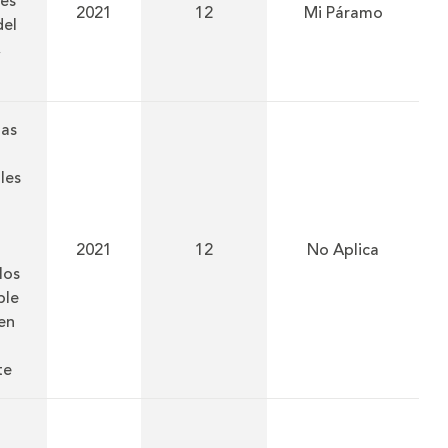
es
2021
12
Mi Páramo
del
,
ias
les
l
2021
12
No Aplica
los
ble
en
te