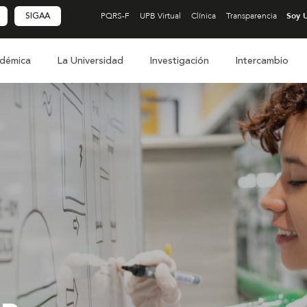
SIGAA
PQRS-F
UPB Virtual
Clínica
Transparencia
démica
La Universidad
Investigación
Intercambio