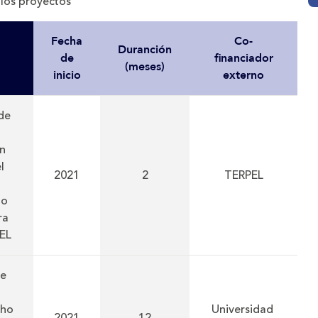
los proyectos
Fecha
Co-
Duranción
de
financiador
(meses)
inicio
externo
 de
en
l
2021
2
TERPEL
do
ra
EL
de
cho
Universidad