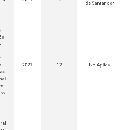
de Santander
e
ón
o
:
e
2021
12
No Aplica
res
nal
ta
cro
ral