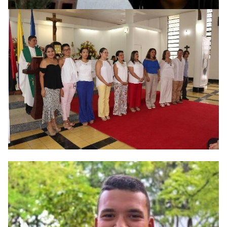
Medellín
En los zapatos del abuelo
28 nov. 2016
Montería
Primer programa de psicología
acreditado en Córdoba es de la