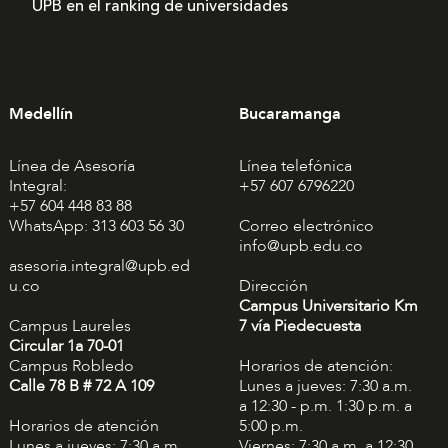
UPB en el ranking de universidades
Medellín
Bucaramanga
Línea de Asesoría
Línea telefónica
Integral:
+57 607 6796220
+57 604 448 83 88
WhatsApp: 313 603 56 30
Correo electrónico
info@upb.edu.co
asesoria.integral@upb.ed
u.co
Dirección
Campus Universitario Km
Campus Laureles
7 vía Piedecuesta
Circular 1a 70-01
Campus Robledo
Horarios de atención:
Calle 78 B # 72 A 109
Lunes a jueves: 7:30 a.m.
a 12:30 - p.m. 1:30 p.m. a
Horarios de atención
5:00 p.m.
Lunes a jueves: 7:30 a.m.
Viernes: 7:30 a.m. a 12:30