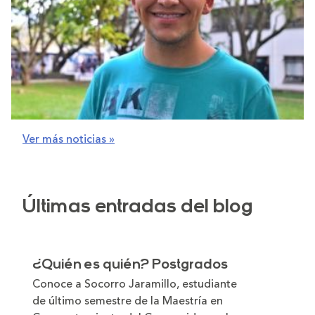
UPB
16 nov. 2016
Medellín
Ver más noticias »
Por un sueño desde las
montañas del Suroeste
Últimas entradas del blog
23 nov. 2016
¿Quién es quién? Postgrados
Conoce a Socorro Jaramillo, estudiante
de último semestre de la Maestría en