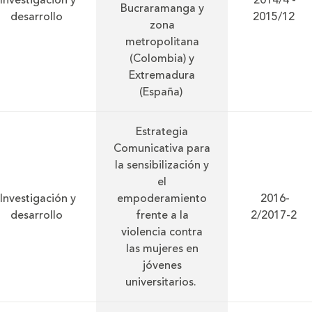
Investigación y
2014/4 -
Bucraramanga y
desarrollo
2015/12
zona
metropolitana
(Colombia) y
Extremadura
(España)
Estrategia
Comunicativa para
la sensibilización y
el
Investigación y
empoderamiento
2016-
desarrollo
frente a la
2/2017-2
violencia contra
las mujeres en
jóvenes
universitarios.