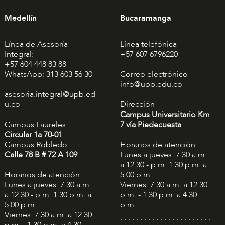
Medellín
Bucaramanga
Línea de Asesoría
Línea telefónica
Integral:
+57 607 6796220
+57 604 448 83 88
WhatsApp: 313 603 56 30
Correo electrónico
info@upb.edu.co
asesoria.integral@upb.ed
u.co
Dirección
Campus Universitario Km
Campus Laureles
7 vía Piedecuesta
Circular 1a 70-01
Campus Robledo
Horarios de atención:
Calle 78 B # 72 A 109
Lunes a jueves: 7:30 a.m.
a 12:30 - p.m. 1:30 p.m. a
Horarios de atención
5:00 p.m.
Lunes a jueves: 7:30 a.m.
Viernes: 7:30 a.m. a 12:30
a 12:30 - p.m. 1:30 p.m. a
p.m. - 1:30 p.m. a 4:30
5:00 p.m.
p.m.
Viernes: 7:30 a.m. a 12:30
. . . . . . . . . . . . . . . . . . . . . . .
p.m. - 1:30 p.m. a 4:30