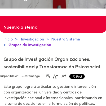
Nuestro Sistema
Inicio
Investigación
Nuestro Sistema
Grupos de Investigación
Grupo de Investigación Organizaciones,
sostenibilidad y Transformación Psicosocial
Disponible en:
Bucaramanga
Imprimir
Aumentar
Disminuir
página
el
el
tamaño
tamaño
Este grupo logrará articular su gestión e intervención
de
de
con organizaciones, universidad y centros de
la
la
letra
letra
investigación nacional e internacionales, participando en
la toma de decisiones en la formulación de políticas,