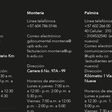
Montería
Palmira
Línea telefónica
Línea telefónic
+57 604 786 0146
+57 602 266 00
40 Celular: 310
co
Correo electrónico
- 3104532540 (e
o
gdocumental.monteria@
nuevos)
upb.edu.co
Correo electró
facturacion.monteria@up
comunicacione
tario Km
b.edu.co
@upb.edu.co
(estudiantes an
Dirección
nuevos)
ción:
Carrera 6 No. 97A - 99​
Dirección
:30 a.m.
Kilómetro 1 Vía
0 p.m. a
Horarios de atención:
Nueva
Lunes a jueves: 7:00 a.m.
 a 12:30
a 12:00 - p.m. 2:00 p.m. a
Horarios de at
 4:30
5:30 p.m.
Lunes a jueves:
Viernes: 7:00 a.m. a 12:00
a 12:30 - p.m. 1
p.m. - 2:00 p.m. a 5:00
5:00 p.m.
. . . . . . . .
p.m.
Viernes: 7:30 a.