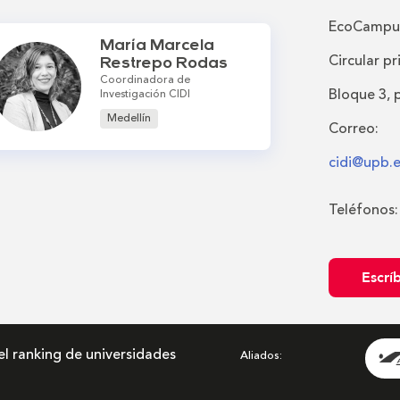
EcoCampus
María Marcela
Circular pr
Restrepo Rodas
Coordinadora de
Bloque 3, p
Investigación CIDI
Medellín
Correo:
cidi@upb.
Teléfonos:
Escrí
el ranking de universidades
Aliados