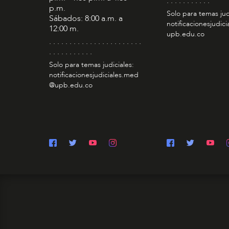
. . . . . . . . . . .
p.m.
Solo para temas jud
Sábados: 8:00 a.m. a
notificacionesjudic
12:00 m.
upb.edu.co
. . . . . . . . . . . . . . . . . . . . . . .
. . . . . . . . . . .
Solo para temas judiciales:
notificacionesjudiciales.med
@upb.edu.co