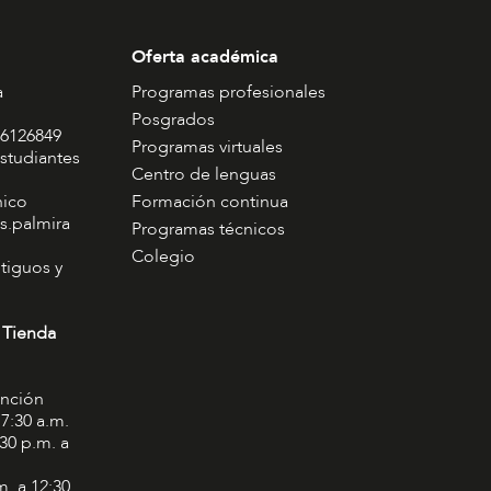
Oferta académica
a
Programas profesionales
Posgrados
 6126849
Programas virtuales
studiantes
Centro de lenguas
nico
Formación continua
s.palmira
Programas técnicos
Colegio
tiguos y
 Tienda
ención
 7:30 a.m.
:30 p.m. a
m. a 12:30