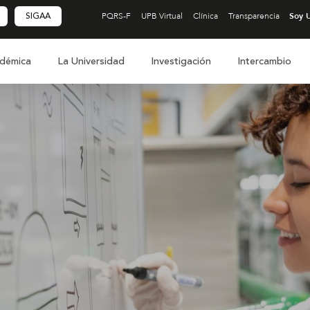
SIGAA
PQRS-F
UPB Virtual
Clínica
Transparencia
démica
La Universidad
Investigación
Intercambio