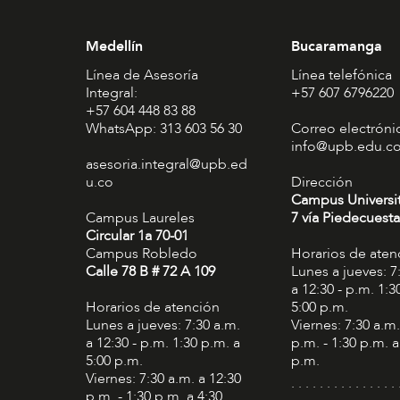
Medellín
Bucaramanga
Línea de Asesoría
Línea telefónica
Integral:
+57 607 6796220
+57 604 448 83 88
WhatsApp: 313 603 56 30
Correo electróni
info@upb.edu.c
asesoria.integral@upb.ed
u.co
Dirección
Campus Universi
Campus Laureles
7 vía Piedecuesta
Circular 1a 70-01
Campus Robledo
Horarios de aten
Calle 78 B # 72 A 109
Lunes a jueves: 7
a 12:30 - p.m. 1:3
Horarios de atención
5:00 p.m.
Lunes a jueves: 7:30 a.m.
Viernes: 7:30 a.m.
a 12:30 - p.m. 1:30 p.m. a
p.m. - 1:30 p.m. a
5:00 p.m.
p.m.
Viernes: 7:30 a.m. a 12:30
. . . . . . . . . . . . . . . 
p.m. - 1:30 p.m. a 4:30