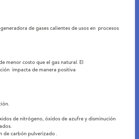
 generadora de gases calientes de usos en procesos
de menor costo que el gas natural. El
ación impacta de manera positiva
ión.
idos de nitrógeno, óxidos de azufre y disminución
mados.
n de carbón pulverizado .