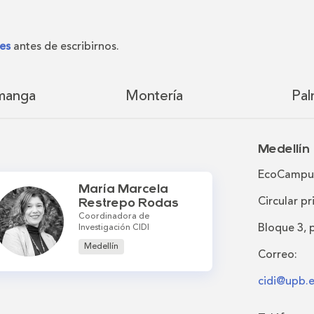
es
antes de escribirnos.
manga
Montería
Pal
Medellín
EcoCampus
María Marcela
Circular pr
Restrepo Rodas
Coordinadora de
Bloque 3, p
Investigación CIDI
Medellín
Correo:
cidi@upb.