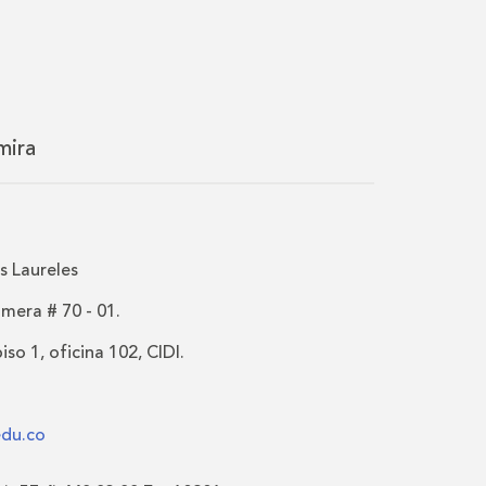
mira
 Laureles
imera # 70 - 01.
iso 1, oficina 102, CIDI.
edu.co