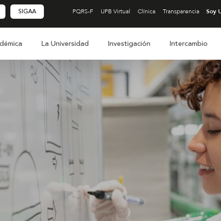
SIGAA
PQRS-F
UPB Virtual
Clínica
Transparencia
démica
La Universidad
Investigación
Intercambio