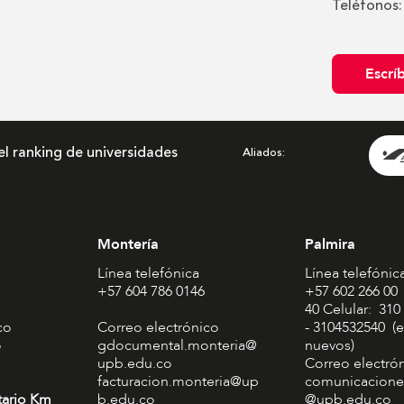
Teléfonos:
Escrí
el ranking de universidades
Aliados
Montería
Palmira
Línea telefónica
Línea telefónic
+57 604 786 0146
+57 602 266 00
40 Celular: 310
co
Correo electrónico
- 3104532540 (e
o
gdocumental.monteria@
nuevos)
upb.edu.co
Correo electró
facturacion.monteria@up
comunicacione
tario Km
b.edu.co
@upb.edu.co