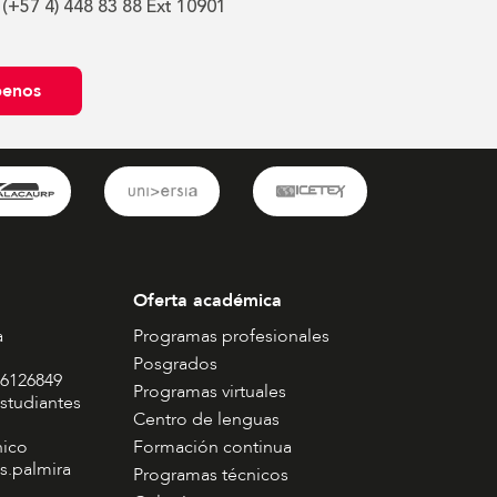
 (+57 4) 448 83 88 Ext 10901
benos
Oferta académica
a
Programas profesionales
Posgrados
 6126849
Programas virtuales
studiantes
Centro de lenguas
nico
Formación continua
s.palmira
Programas técnicos