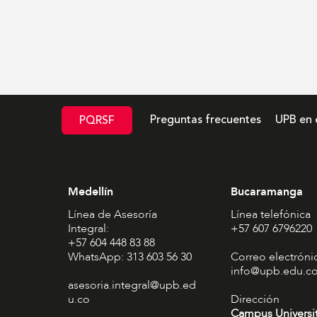
Preguntas frecuentes
UPB en 
PQRSF
Medellín
Bucaramanga
Línea de Asesoría
Línea telefónica
Integral:
+57 607 6796220
+57 604 448 83 88
WhatsApp: 313 603 56 30
Correo electróni
info@upb.edu.c
asesoria.integral@upb.ed
u.co
Dirección
Campus Universi