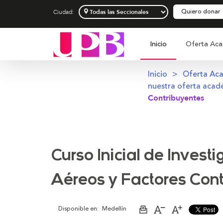
Quiero donar
Ciudad:
Inicio
Oferta Aca
Inicio
Oferta Ac
nuestra oferta acad
Contribuyentes
Curso Inicial de Invest
Aéreos y Factores Con
Disponible en:
Medellín
Imprimir
Aumentar
Disminuir
página
el
el