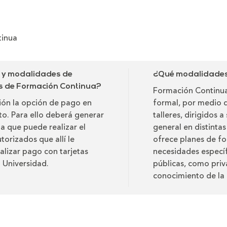
tinua
o y modalidades de
¿Qué modalidades 
as de Formación Continua?
Formación Continua
ción la opción de pago en
formal, por medio 
ito. Para ello deberá generar
talleres, dirigidos 
ta que puede realizar el
general en distinta
torizados que allí le
ofrece planes de fo
alizar pago con tarjetas
necesidades específ
a Universidad.
públicas, como priv
conocimiento de la 