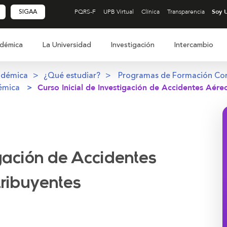
SIGAA
PQRS-F
UPB Virtual
Clínica
Transparencia
démica
La Universidad
Investigación
Intercambio
adémica
¿Qué estudiar?
Programas de Formación Co
émica
Curso Inicial de Investigación de Accidentes Aére
igación de Accidentes
tribuyentes