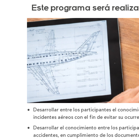
tamaño
tamaño
de
de
Este programa será realiz
la
la
letra
letra
Desarrollar entre los participantes el conocim
incidentes aéreos con el fin de evitar su ocurre
Desarrollar el conocimiento entre los participa
accidentes, en cumplimiento de los documento