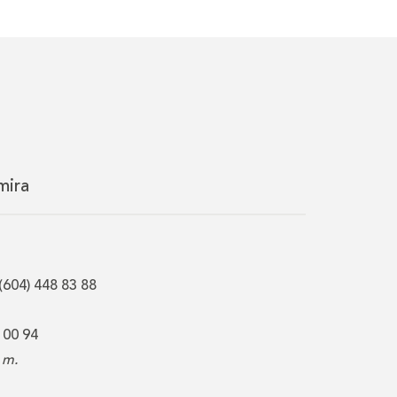
mira
(604) 448 83 88
 00 94
 m.