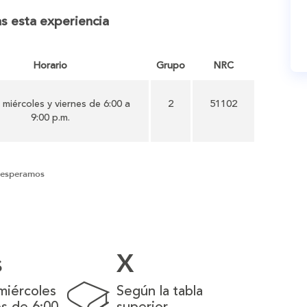
s esta experiencia
Horario
Grupo
NRC
 miércoles y viernes de 6:00 a
2
51102
9:00 p.m.
 esperamos
s
X
miércoles
Según la tabla
es de 6:00
superior