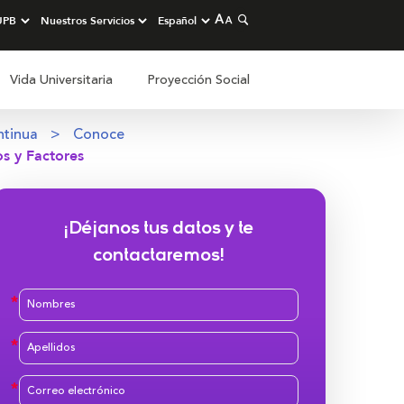
Vida Universitaria
Proyección Social
ntinua
Conoce
os y Factores
¡Déjanos tus datos y te
contactaremos!