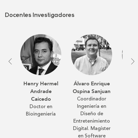
Docentes Investigadores
Henry Hermel
Álvaro Enrique
Iván 
Andrade
Ospina Sanjuan
O
Coordinador
Mag
Caicedo
Ingeniería en
Ing
Doctor en
Diseño de
Bioingeniería
Entretenimiento
Digital. Magíster
en Software