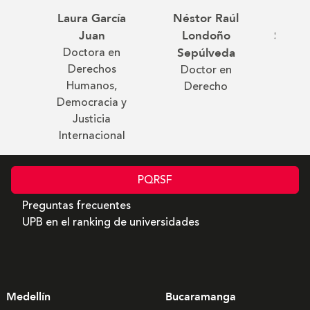
Laura García
Néstor Raúl
Ca
Juan
Londoño
Sánch
Doctora en
Doc
Sepúlveda
Derechos
D
Doctor en
Humanos,
Derecho
Democracia y
Justicia
Internacional
PQRSF
Preguntas frecuentes
UPB en el ranking de universidades
Medellín
Bucaramanga