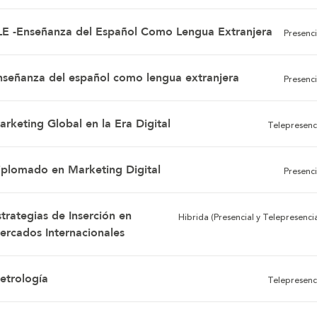
LE -Enseñanza del Español Como Lengua Extranjera
Presenci
nseñanza del español como lengua extranjera
Presenci
arketing Global en la Era Digital
Telepresenc
iplomado en Marketing Digital
Presenci
trategias de Inserción en
Hibrida (Presencial y Telepresencia
ercados Internacionales
etrología
Telepresenc