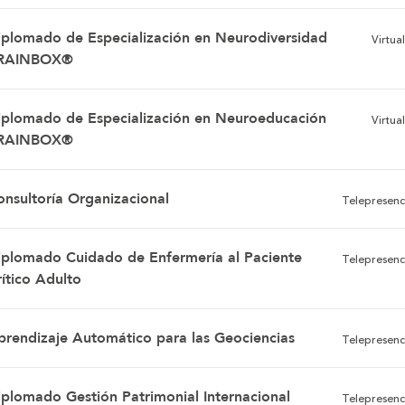
iplomado de Especialización en Neurodiversidad
Virtual
RAINBOX®
iplomado de Especialización en Neuroeducación
Virtual
RAINBOX®
onsultoría Organizacional
Telepresenc
iplomado Cuidado de Enfermería al Paciente
Telepresenc
ítico Adulto
prendizaje Automático para las Geociencias
Telepresenc
iplomado Gestión Patrimonial Internacional
Telepresenc