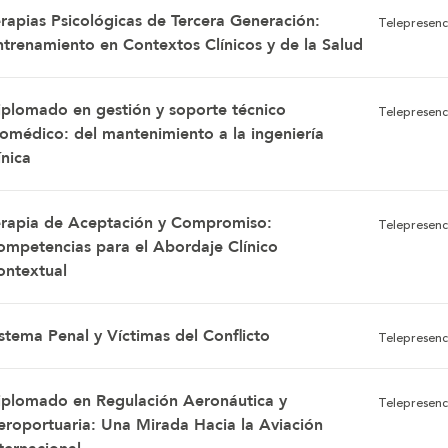
erapias Psicológicas de Tercera Generación:
Telepresenc
ntrenamiento en Contextos Clínicos y de la Salud
iplomado en gestión y soporte técnico
Telepresenc
iomédico: del mantenimiento a la ingeniería
ínica
erapia de Aceptación y Compromiso:
Telepresenc
ompetencias para el Abordaje Clínico
ontextual
stema Penal y Víctimas del Conflicto
Telepresenc
iplomado en Regulación Aeronáutica y
Telepresenc
eroportuaria: Una Mirada Hacia la Aviación