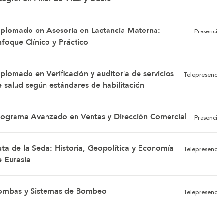
iplomado en Asesoría en Lactancia Materna:
Presenci
nfoque Clínico y Práctico
plomado en Verificación y auditoría de servicios
Telepresenc
e salud según estándares de habilitación
rograma Avanzado en Ventas y Dirección Comercial
Presenci
uta de la Seda: Historia, Geopolítica y Economía
Telepresenc
e Eurasia
ombas y Sistemas de Bombeo
Telepresenc