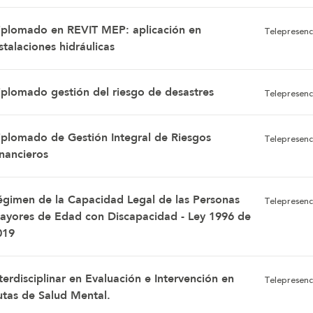
iplomado en REVIT MEP: aplicación en
Telepresenc
stalaciones hidráulicas
iplomado gestión del riesgo de desastres
Telepresenc
iplomado de Gestión Integral de Riesgos
Telepresenc
inancieros
égimen de la Capacidad Legal de las Personas
Telepresenc
ayores de Edad con Discapacidad - Ley 1996 de
019
terdisciplinar en Evaluación e Intervención en
Telepresenc
utas de Salud Mental.