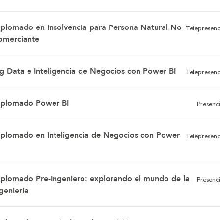
iplomado en Insolvencia para Persona Natural No
Telepresenc
omerciante
ig Data e Inteligencia de Negocios con Power BI
Telepresenc
iplomado Power BI
Presenci
iplomado en Inteligencia de Negocios con Power
Telepresenc
iplomado Pre-Ingeniero: explorando el mundo de la
Presenci
geniería