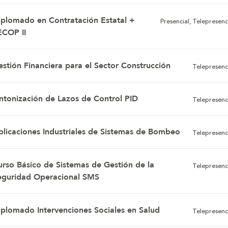
iplomado en Contratación Estatal +
Presencial, Telepresenc
ECOP II
estión Financiera para el Sector Construcción
Telepresenc
intonización de Lazos de Control PID
Telepresenc
plicaciones Industriales de Sistemas de Bombeo
Telepresenc
urso Básico de Sistemas de Gestión de la
Telepresenc
eguridad Operacional SMS
iplomado Intervenciones Sociales en Salud
Telepresenc