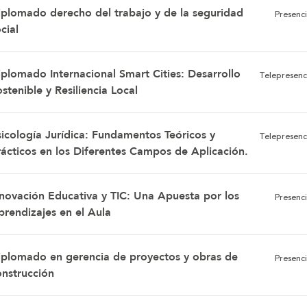
iplomado derecho del trabajo y de la seguridad
Presenci
cial
iplomado Internacional Smart Cities: Desarrollo
Telepresenc
stenible y Resiliencia Local
sicología Jurídica: Fundamentos Teóricos y
Telepresenc
rácticos en los Diferentes Campos de Aplicación.
nnovación Educativa y TIC: Una Apuesta por los
Presenci
prendizajes en el Aula
iplomado en gerencia de proyectos y obras de
Presenci
onstrucción