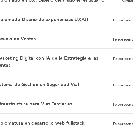
iplomado en UX: Diseño centrado en el usuario
Virtual
iplomado Diseño de experiencias UX/UI
Telepresenc
scuela de Ventas
Telepresenc
rketing Digital con IA de la Estrategia a las
Telepresenc
entas
istema de Gestión en Seguridad Vial
Telepresenc
fraestructura para Vías Terciarias
Telepresenc
iplomatura en desarrollo web fullstack
Telepresenc