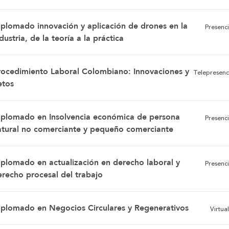
iplomado innovación y aplicación de drones en la
Presenci
dustria, de la teoría a la práctica
rocedimiento Laboral Colombiano: Innovaciones y
Telepresenc
etos
iplomado en Insolvencia económica de persona
Presenci
atural no comerciante y pequeño comerciante
iplomado en actualización en derecho laboral y
Presenci
erecho procesal del trabajo
iplomado en Negocios Circulares y Regenerativos
Virtual