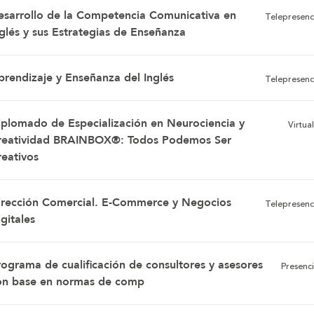
esarrollo de la Competencia Comunicativa en
Telepresenc
nglés y sus Estrategias de Enseñanza
prendizaje y Enseñanza del Inglés
Telepresenc
iplomado de Especialización en Neurociencia y
Virtual
reatividad BRAINBOX®: Todos Podemos Ser
reativos
irección Comercial. E-Commerce y Negocios
Telepresenc
gitales
rograma de cualificación de consultores y asesores
Presenci
on base en normas de comp