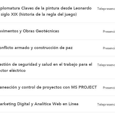
iplomatura Claves de la pintura desde Leonardo
Telepresenc
 siglo XIX (historia de la regla del juego)
avimentos y Obras Geotécnicas
Presenci
onflicto armado y construcción de paz
Presenci
stión de seguridad y salud en el trabajo para el
Telepresenc
ctor eléctrico
laneación y control de proyectos con MS PROJECT
Presenci
arketing Digital y Analítica Web en Línea
Telepresenc