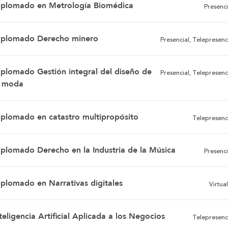
iplomado en Metrología Biomédica
Presenci
iplomado Derecho minero
Presencial, Telepresenc
iplomado Gestión integral del diseño de
Presencial, Telepresenc
a moda
iplomado en catastro multipropósito
Telepresenc
iplomado Derecho en la Industria de la Música
Presenci
iplomado en Narrativas digitales
Virtual
teligencia Artificial Aplicada a los Negocios
Telepresenc