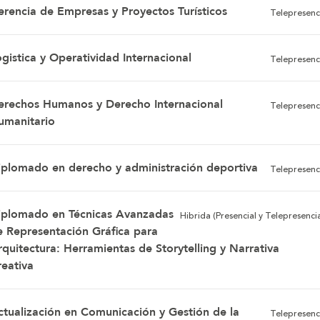
erencia de Empresas y Proyectos Turísticos
Telepresenc
gistica y Operatividad Internacional
Telepresenc
erechos Humanos y Derecho Internacional
Telepresenc
umanitario
iplomado en derecho y administración deportiva
Telepresenc
iplomado en Técnicas Avanzadas
Hibrida (Presencial y Telepresencia
e Representación Gráfica para
rquitectura: Herramientas de Storytelling y Narrativa
reativa
ctualización en Comunicación y Gestión de la
Telepresenc