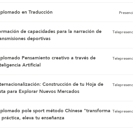
iplomado en Traducción
Presenci
ormación de capacidades para la narración de
Telepresenc
ransmisiones deportivas
iplomado Pensamiento creativo a través de
Telepresenc
teligencia Artificial
nternacionalización: Construcción de tu Hoja de
Telepresenc
uta para Explorar Nuevos Mercados
iplomado pole sport método Chinese "transforma
Telepresenc
 práctica, eleva tu enseñanza