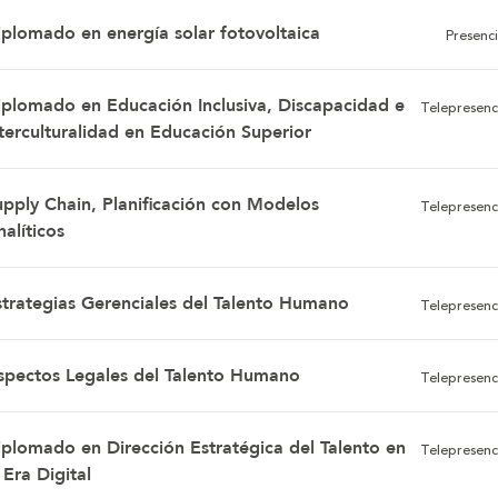
iplomado en energía solar fotovoltaica
Presenci
iplomado en Educación Inclusiva, Discapacidad e
Telepresenc
nterculturalidad en Educación Superior
upply Chain, Planificación con Modelos
Telepresenc
alíticos
strategias Gerenciales del Talento Humano
Telepresenc
spectos Legales del Talento Humano
Telepresenc
iplomado en Dirección Estratégica del Talento en
Telepresenc
 Era Digital