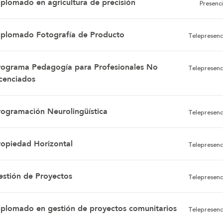
iplomado en agricultura de precisión
Presenci
iplomado Fotografía de Producto
Telepresenc
rograma Pedagogía para Profesionales No
Telepresenc
icenciados
rogramación Neurolingüística
Telepresenc
ropiedad Horizontal
Telepresenc
estión de Proyectos
Telepresenc
iplomado en gestión de proyectos comunitarios
Telepresenc