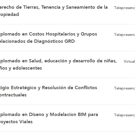
erecho de Tierras, Tenencia y Saneamiento de la
Telepresenc
ropiedad
iplomado en Costos Hospitalarios y Grupos
Telepresenc
elacionados de Diagnósticos GRD
iplomado en Salud, educación y desarrollo de niñas,
Virtual
iños y adolescentes
tigio Estratégico y Resolución de Conflictos
Telepresenc
ontractuales
iplomado en Diseno y Modelacion BIM para
Telepresenc
royectos Viales