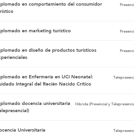
iplomado en comportamiento del consumidor
Presenci
rístico
iplomado en marketing turístico
Presenci
iplomado en diseño de productos turísticos
Presenci
xperienciales
iplomado en Enfermería en UCI Neonatal:
Telepresenc
uidado Integral del Recién Nacido Crítico
iplomado docencia universitaria
Hibrida (Presencial y Telepresencia
elepresencial)
ocencia Universitaria
Telepresenc