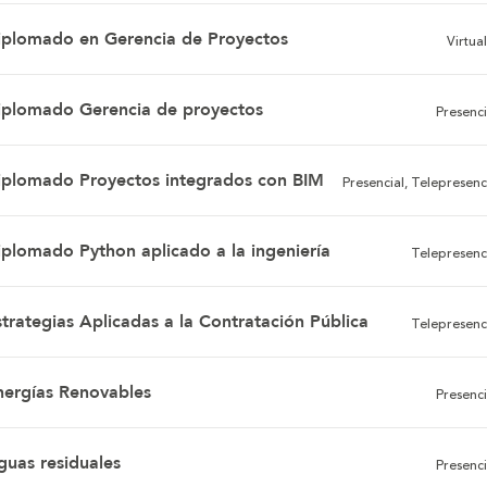
iplomado en Gerencia de Proyectos
Virtual
iplomado Gerencia de proyectos
Presenci
iplomado Proyectos integrados con BIM
Presencial, Telepresenc
iplomado Python aplicado a la ingeniería
Telepresenc
strategias Aplicadas a la Contratación Pública
Telepresenc
nergías Renovables
Presenci
guas residuales
Presenci