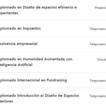
iplomado en Diseño de espacios efímeros e
Presenci
mpactantes
iplomado en Impuestos
Telepresenc
nsolvencia empresarial
Telepresenc
iplomado en Humanidad Aumentada con
Virtual
teligencia Artificial
iplomado Internacional en Fundraising
Telepresenc
iplomado Introducción al Diseño de Espacios
Telepresenc
teriores