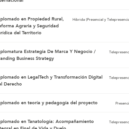
ternacional
iplomado en Propiedad Rural,
Hibrida (Presencial y Telepresencia
eforma Agraria y Seguridad
rídica del Territorio
iplomatura Estrategia De Marca Y Negocio /
Telepresenc
randing Business Strategy
iplomado en LegalTech y Transformación Digital
Telepresenc
el Derecho
iplomado en teoría y pedagogía del proyecto
Presenci
iplomado en Tanatología: Acompañamiento
Telepresenc
tegral en Final de Vida y Duelo