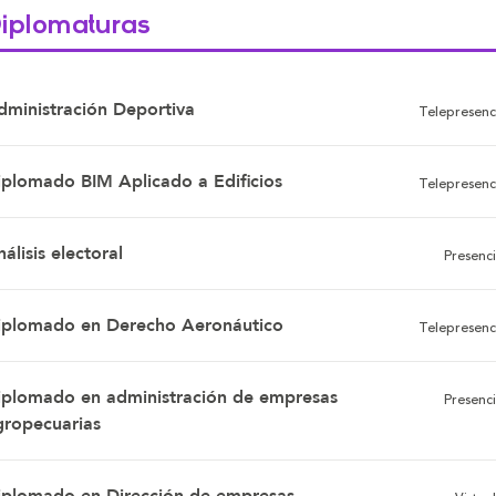
iplomaturas
dministración Deportiva
Telepresenc
iplomado BIM Aplicado a Edificios
Telepresenc
álisis electoral
Presenci
iplomado en Derecho Aeronáutico
Telepresenc
iplomado en administración de empresas
Presenci
gropecuarias