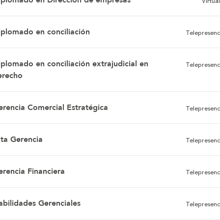
iplomado en Dirección de empresas
Virtual
iplomado en conciliación
Telepresenc
iplomado en conciliación extrajudicial en
Telepresenc
erecho
erencia Comercial Estratégica
Telepresenc
lta Gerencia
Telepresenc
erencia Financiera
Telepresenc
abilidades Gerenciales
Telepresenc