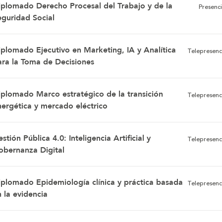
iplomado Derecho Procesal del Trabajo y de la
Presenci
eguridad Social
iplomado Ejecutivo en Marketing, IA y Analítica
Telepresenc
ara la Toma de Decisiones
iplomado Marco estratégico de la transición
Telepresenc
nergética y mercado eléctrico
stión Pública 4.0: Inteligencia Artificial y
Telepresenc
obernanza Digital
iplomado Epidemiología clínica y práctica basada
Telepresenc
 la evidencia